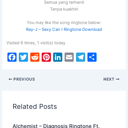
Semua yang terhenti
Tanpa kuakhiri
You may like the song ringtone below:
Ray-J – Sexy Can I Ringtone Download
Visited 6 times, 1 visit(s) today
F
T
R
Pi
Li
E
T
S
a
w
e
nt
n
m
el
h
c
itt
d
er
k
ai
e
ar
PREVIOUS
NEXT
e
er
di
e
e
l
gr
e
b
t
st
dI
a
o
n
m
Related Posts
o
k
Alchemist – Diagnosis Ringtone Ft.